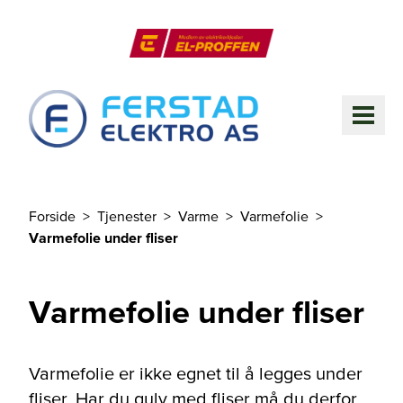
Til hovedinnhold
El-Proffen
ME
Forside
Tjenester
Varme
Varmefolie
Du er her
Varmefolie under fliser
Varmefolie under fliser
Varmefolie er ikke egnet til å legges under
fliser. Har du gulv med fliser må du derfor